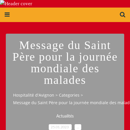
Message du Saint
Père pour la journée
mondiale des
malades
Hospitalité d'Avignon
>
Categories
>
Message du Saint Père pour la journée mondiale des malad
Actualités
25.01.2023
…