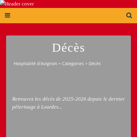
Décès
Hospitalité d'Avignon
>
Categories
>
Décès
Retrouvez les décès de 2025-2026 depuis le dernier
pèlerinage à Lourdes...