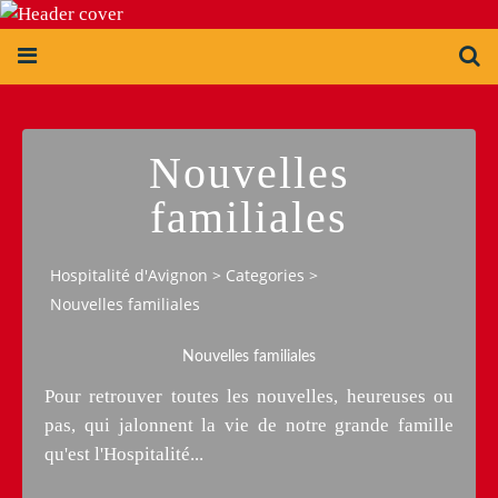
Nouvelles
familiales
Hospitalité d'Avignon
>
Categories
>
Nouvelles familiales
Nouvelles familiales
Pour retrouver toutes les nouvelles, heureuses ou
pas, qui jalonnent la vie de notre grande famille
qu'est l'Hospitalité...