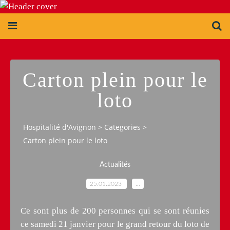
Carton plein pour le
loto
Hospitalité d'Avignon
>
Categories
>
Carton plein pour le loto
Actualités
25.01.2023
…
Ce sont plus de 200 personnes qui se sont réunies
ce samedi 21 janvier pour le grand retour du loto de