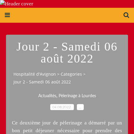
Jour 2 - Samedi 06
août 2022
Hospitalité d'Avignon
>
Categories
>
Jour 2 - Samedi 06 août 2022
,
Actualités
Pèlerinage à Lourdes
04.08.2022
…
Ce deuxième jour de pèlerinage a démarré par un
bon petit déjeuner nécessaire pour prendre des