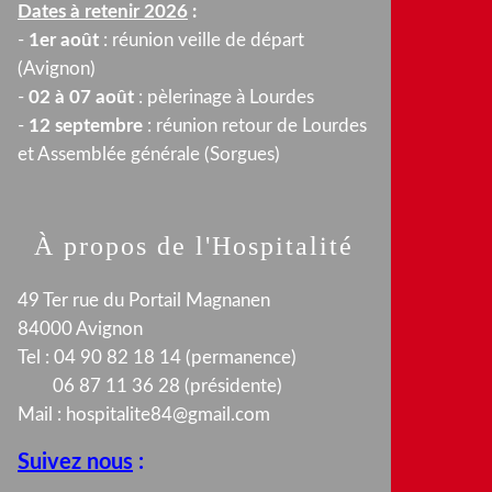
Dates à retenir 2026
:
-
1er août
: réunion veille de départ
(Avignon)
-
02 à 07 août
: pèlerinage à Lourdes
-
12 septembre
: réunion retour de Lourdes
et Assemblée générale (Sorgues)
À propos de l'Hospitalité
49 Ter rue du Portail Magnanen
84000 Avignon
Tel : 04 90 82 18 14 (permanence)
06 87 11 36 28 (présidente)
Mail :
hospitalite84@gmail.com
Suivez nous
: