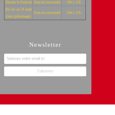
Durant le Festival
Tous les mercredis
10h à 12h
Du 1er au 31 août
Tous les mercredis
10h à 12h
(hors pèlerinage)
Newsletter