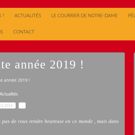
 ?
ACTUALITÉS
LE COURRIER DE NOTRE-DAME
PÈ
NS
CONTACT
nte année 2019 !
te année 2019 !
Actualités
12.2018
…
s pas de vous rendre heureuse en ce monde , mais dans