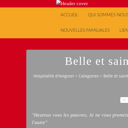
ACCUEIL
QUI SOMMES-NOUS
NOUVELLES FAMILIALES
LIE
Belle et sai
Hospitalité d'Avignon
>
Categories
>
Belle et sain
31.
"Heureux vous les pauvres. Je ne vous promet
l'autre"