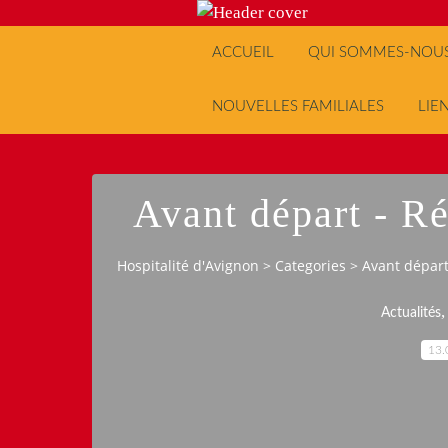
ACCUEIL
QUI SOMMES-NOUS
NOUVELLES FAMILIALES
LIE
Avant départ - R
Hospitalité d'Avignon
>
Categories
>
Avant départ
Actualités
13.