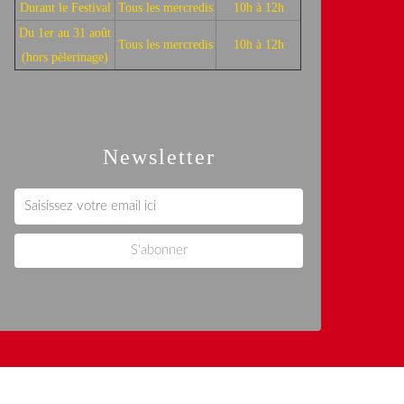
Durant le Festival
Tous les mercredis
10h à 12h
Du 1er au 31 août
Tous les mercredis
10h à 12h
(hors pèlerinage)
Newsletter