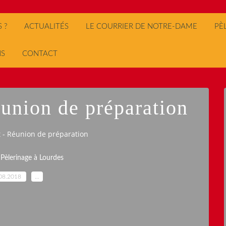
 ?
ACTUALITÉS
LE COURRIER DE NOTRE-DAME
PÈ
NS
CONTACT
éunion de préparation
 - Réunion de préparation
,
Pèlerinage à Lourdes
08.2018
…