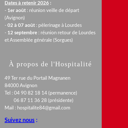
Dates à retenir 2026
:
-
1er août
: réunion veille de départ
(Avignon)
-
02 à 07 août
: pèlerinage à Lourdes
-
12 septembre
: réunion retour de Lourdes
et Assemblée générale (Sorgues)
À propos de l'Hospitalité
49 Ter rue du Portail Magnanen
84000 Avignon
Tel : 04 90 82 18 14 (permanence)
06 87 11 36 28 (présidente)
Mail :
hospitalite84@gmail.com
Suivez nous
: