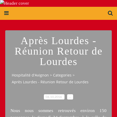
Après Lourdes -
Réunion Retour de
Lourdes
Hospitalité d'Avignon
>
Categories
>
Après Lourdes - Réunion Retour de Lourdes
04.10.2016
…
Nous nous sommes retrouvés environ 150