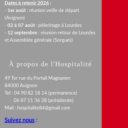
Dates à retenir 2026
:
-
1er août
: réunion veille de départ
(Avignon)
-
02 à 07 août
: pèlerinage à Lourdes
-
12 septembre
: réunion retour de Lourdes
et Assemblée générale (Sorgues)
À propos de l'Hospitalité
49 Ter rue du Portail Magnanen
84000 Avignon
Tel : 04 90 82 18 14 (permanence)
06 87 11 36 28 (présidente)
Mail :
hospitalite84@gmail.com
Suivez nous
: