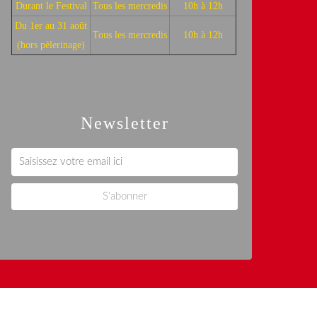
Durant le Festival
Tous les mercredis
10h à 12h
Du 1er au 31 août
Tous les mercredis
10h à 12h
(hors pèlerinage)
Newsletter