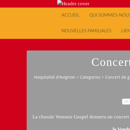
ACCUEIL
QUI SOMMES-NOUS
NOUVELLES FAMILIALES
LIE
Concer
Hospitalité d'Avignon
>
Categories
>
Concert de g
09.
La chorale Ventoux Gospel donnera un concert
le Vend