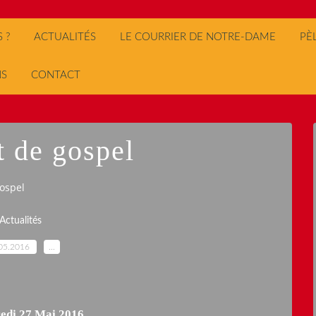
 ?
ACTUALITÉS
LE COURRIER DE NOTRE-DAME
PÈ
NS
CONTACT
t de gospel
ospel
Actualités
05.2016
…
redi 27 Mai 2016